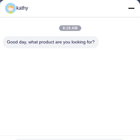
NHÀ
kathy
MÁY
6:19 AM
KIỂM
Good day, what product are you looking for?
SOÁT
CHẤT
LƯỢNG
LIÊN
HỆ
CHÚNG
TÔI
Cao chất lượng hoa Tulle lưới vải thở lưới renda vải lá vải
lông