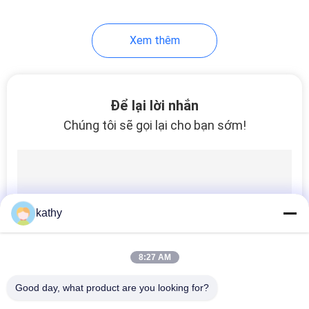
20
Xem thêm
Vải in lá
Để lại lời nhắn
Chúng tôi sẽ gọi lại cho bạn sớm!
39
Vải thêu cườm
kathy
8:27 AM
Good day, what product are you looking for?