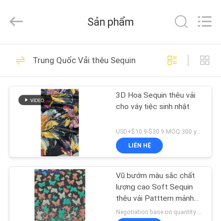
-
2026
Guangzhou
Sản phẩm
Leafy
Textiles
CO.,
Ltd..
All
NHÀ
280
Rights
Trung Quốc Vải thêu Sequin
Reserved.
Vải ren thêu
SẢN
3D Hoa Sequin thêu vải
PHẨM
cho váy tiệc sinh nhật
VỀ
USD+$10.9-$30.9 MOQ:300 yard
CHÚNG
LIÊN HỆ
194
TÔI
Vũ bướm màu sắc chất
Vải thêu Sequin
lượng cao Soft Sequin
THAM
thêu vải Patttern mảnh
Dye lưới đất cho trang
QUAN
Negotiation base on quantity MOQ:300Y