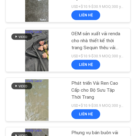
TIN
mềm mại cho váy cưới
USD+$10.9-$30.9 MOQ:300 yard
TỨC
thanh lịch
LIÊN HỆ
14
YÊU
Trang trí ren
OEM sản xuất vải renda
CẦU
cho nhà thiết kế thời
polyester
trang Sequin thêu vải
BÁO
renda thanh lịch màu sắc
USD+$10.9-$30.9 MOQ:300 yard
GIÁ
đẹp
LIÊN HỆ
SƠ
Phát triển Vải Ren Cao
29
ĐỒ
Cấp cho Bộ Sưu Tập
Thời Trang
TRANG
Vải viền thêu
USD+$10.9-$30.9 MOQ:300 yard
WEB
LIÊN HỆ
CHÍNH
Phụng vụ bán buôn vải