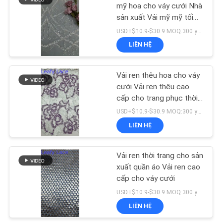
SÁCH
mỹ hoa cho váy cưới Nhà
sản xuất Vải mỹ mỹ tối
BẢO
18
giản cho váy hiện đại
USD+$10.9-$30.9 MOQ:300 yard
MẬT
LIÊN HỆ
Vải ren căng
Vải ren thêu hoa cho váy
cưới Vải ren thêu cao
cấp cho trang phục thời
trang
USD+$10.9-$30.9 MOQ:300 yard
LIÊN HỆ
62
Vải ren thời trang cho sản
Vải tuyn lưới
xuất quần áo Vải ren cao
cấp cho váy cưới
USD+$10.9-$30.9 MOQ:300 yard
LIÊN HỆ