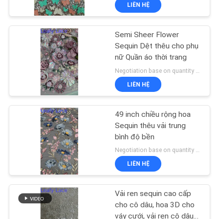
phục thời trang
LIÊN HỆ
NHÀ
MÁY
Semi Sheer Flower
50
Sequin Dệt thêu cho phụ
KIỂM
nữ Quần áo thời trang
Vải ren có dây
SOÁT
Negotiation base on quantity MOQ:300Y
LIÊN HỆ
CHẤT
LƯỢNG
49 inch chiều rộng hoa
Sequin thêu vải trung
LIÊN
bình độ bền
47
Negotiation base on quantity MOQ:300Y
HỆ
LIÊN HỆ
CHÚNG
Vải ren hoa 3D
TÔI
Vải ren sequin cao cấp
cho cô dâu, hoa 3D cho
váy cưới, vải ren cô dâu