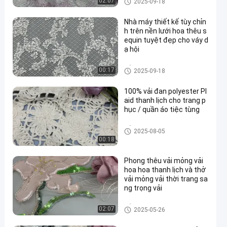
02:07
2025-09-18
hẩm
Nhà máy thiết kế tùy chỉn
h trên nền lưới hoa thêu s
equin tuyệt đẹp cho váy d
ạ hội
Vải thêu Sequin
00:17
2025-09-18
100% vải đan polyester Pl
aid thanh lịch cho trang p
hục / quần áo tiệc tùng
Vải ren thêu
2025-08-05
00:18
Phong thêu vải mỏng vải
hoa hoa thanh lịch và thở
vải mỏng vải thời trang sa
ng trọng vải
Vải thêu cườm
02:07
2025-05-26