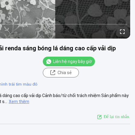
vải renda sáng bóng lá dáng cao cấp vải dịp
Liên hệ ngay bây giờ
Chia sẻ
hình trái tim màu đỏ
g lá dáng cao cấp vải dịp Cảnh báo/từ chối trách nhiệm Sản phẩm này
s...
Xem thêm
Để lại tin nhắn.