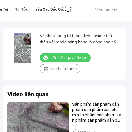
g Tôi
Tin Tức
Yêu Cầu Báo Giá
Vietnamese
Vải thêu trang trí thanh lịch Lusiate thở
thêu vải renda sáng bóng lá dáng cao cấp
vải dịp
Liên hệ ngay bây giờ
Tìm hiểu thêm
Video liên quan
Sản phẩm sản phẩm sản
phẩm sản phẩm sản phẩ
m sản phẩm sản phẩm sả
n phẩm sản phẩm sản ph
ẩm sản phẩm sản phẩm s
ản phẩm sản phẩm sản p
Vải ren thêu