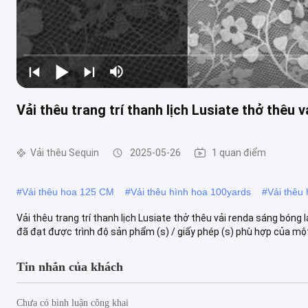
Vải thêu trang trí thanh lịch Lusiate thở thêu 
Vải thêu Sequin
2025-05-26
1 quan điểm
#
Vải thêu hoa 125 CM
#
Vải thêu hình hoa 100yards
#
Vải thêu 
Vải thêu trang trí thanh lịch Lusiate thở thêu vải renda sáng bón
đã đạt được trình độ sản phẩm (s) / giấy phép (s) phù hợp của một 
Tin nhắn của khách
Chưa có bình luận công khai