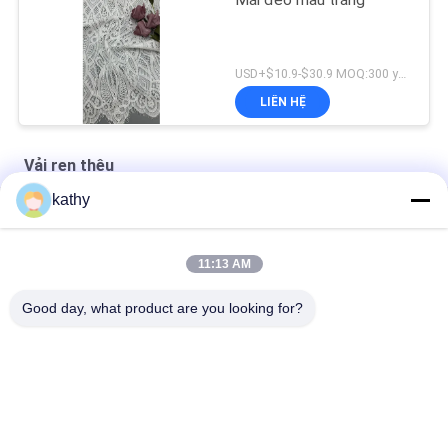
Mái đeo màu trắng
USD+$10.9-$30.9 MOQ:300 yard
LIÊN HỆ
Vải ren thêu
kathy
Vải ren trắng Vải ren thêu Thiết kế tùy chỉnh
Vải ren thêu cao cấp Chất lượng tốt Váy đầm hoa đẹp
11:13 AM
Vải ren thêu nylon polyester
Good day, what product are you looking for?
Danh mục phổ biến
Tất cả
các
Vải Ren Thêu
Vải Thêu Sequin