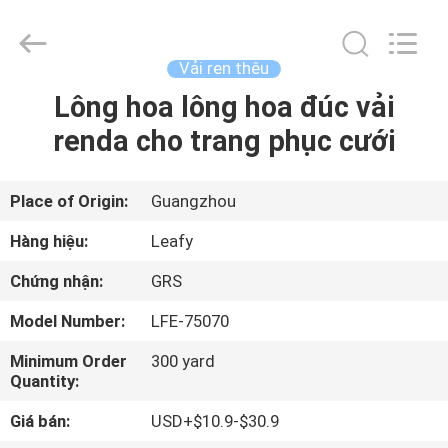
-
2026
Guangzhou
Leafy
Textiles
Vải ren thêu
CO.,
Ltd..
All
Lông hoa lông hoa đúc vải
NHÀ
Rights
Reserved.
renda cho trang phục cưới
SẢN
PHẨM
Place of Origin:
Guangzhou
Hàng hiệu:
Leafy
VỀ
Chứng nhận:
GRS
CHÚNG
Model Number:
LFE-75070
TÔI
Minimum Order
300 yard
Quantity:
THAM
Giá bán:
USD+$10.9-$30.9
QUAN