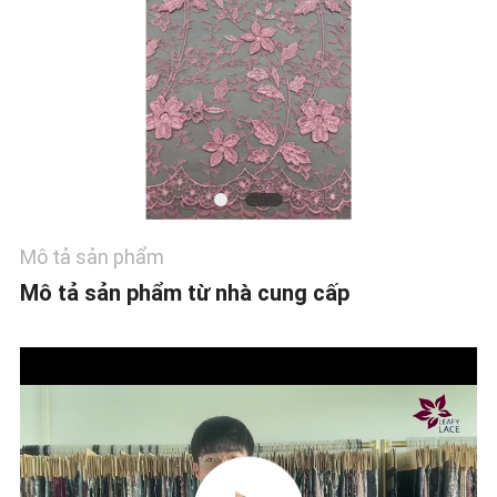
TIN
TỨC
YÊU
CẦU
BÁO
GIÁ
Mô tả sản phẩm
SƠ
Mô tả sản phẩm từ nhà cung cấp
ĐỒ
TRANG
WEB
CHÍNH