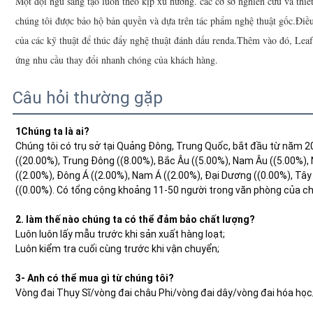
Một đội ngũ sáng tạo luôn theo kịp xu hướng. các cơ sở nghiên cứu và thiết
chúng tôi được bảo hộ bản quyền và dựa trên tác phẩm nghệ thuật gốc.Điều 
của các kỹ thuật để thúc đẩy nghệ thuật đánh dấu renda.Thêm vào đó, Le
ứng nhu cầu thay đổi nhanh chóng của khách hàng.
Câu hỏi thường gặp
1Chúng ta là ai?
Chúng tôi có trụ sở tại Quảng Đông, Trung Quốc, bắt đầu từ năm 2
((20.00%), Trung Đông ((8.00%), Bắc Âu ((5.00%), Nam Âu ((5.00%)
((2.00%), Đông Á ((2.00%), Nam Á ((2.00%), Đại Dương ((0.00%), Tây 
((0.00%). Có tổng cộng khoảng 11-50 người trong văn phòng của ch
2. làm thế nào chúng ta có thể đảm bảo chất lượng?
Luôn luôn lấy mẫu trước khi sản xuất hàng loạt;
Luôn kiểm tra cuối cùng trước khi vận chuyển;
3- Anh có thể mua gì từ chúng tôi?
Vòng đai Thụy Sĩ/vòng đai châu Phi/vòng đai dây/vòng đai hóa học