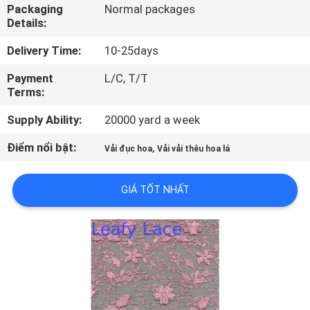
NHÀ
Packaging
Normal packages
Details:
MÁY
Delivery Time:
10-25days
KIỂM
Payment
L/C, T/T
Terms:
SOÁT
Supply Ability:
20000 yard a week
CHẤT
LƯỢNG
Điểm nổi bật:
,
Vải đục hoa
Vải vải thêu hoa lá
GIÁ TỐT NHẤT
LIÊN
HỆ
CHÚNG
TÔI