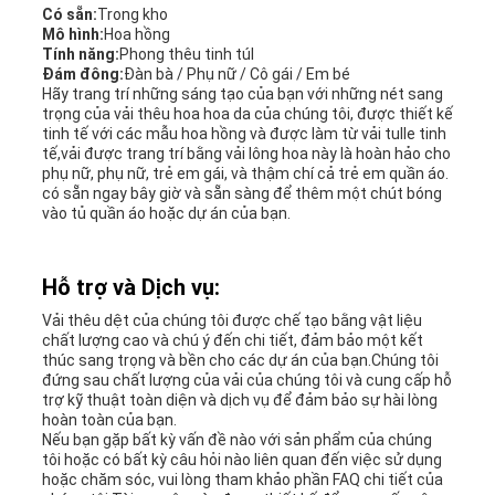
Có sẵn:
Trong kho
Mô hình:
Hoa hồng
Tính năng:
Phong thêu tinh túl
Đám đông:
Đàn bà / Phụ nữ / Cô gái / Em bé
Hãy trang trí những sáng tạo của bạn với những nét sang
trọng của vải thêu hoa hoa da của chúng tôi, được thiết kế
tinh tế với các mẫu hoa hồng và được làm từ vải tulle tinh
tế,vải được trang trí bằng vải lông hoa này là hoàn hảo cho
phụ nữ, phụ nữ, trẻ em gái, và thậm chí cả trẻ em quần áo.
có sẵn ngay bây giờ và sẵn sàng để thêm một chút bóng
vào tủ quần áo hoặc dự án của bạn.
Hỗ trợ và Dịch vụ:
Vải thêu dệt của chúng tôi được chế tạo bằng vật liệu
chất lượng cao và chú ý đến chi tiết, đảm bảo một kết
thúc sang trọng và bền cho các dự án của bạn.Chúng tôi
đứng sau chất lượng của vải của chúng tôi và cung cấp hỗ
trợ kỹ thuật toàn diện và dịch vụ để đảm bảo sự hài lòng
hoàn toàn của bạn.
Nếu bạn gặp bất kỳ vấn đề nào với sản phẩm của chúng
tôi hoặc có bất kỳ câu hỏi nào liên quan đến việc sử dụng
hoặc chăm sóc, vui lòng tham khảo phần FAQ chi tiết của