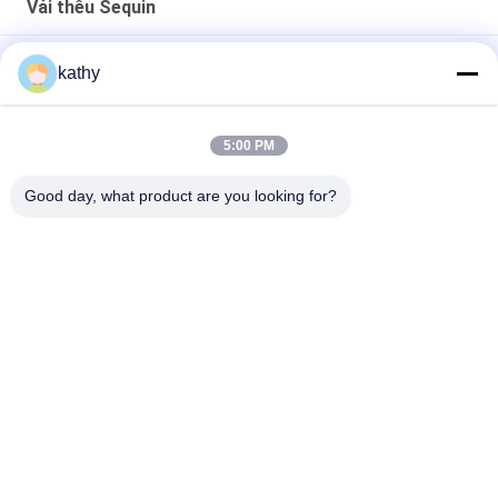
Vải thêu Sequin
3D Hoa Sequin thêu vải cho váy tiệc sinh nhật
kathy
Vũ bướm màu sắc chất lượng cao Soft Sequin thêu vải
Patttern mảnh Dye lưới đất cho trang phục thời trang
5:00 PM
Semi Sheer Flower Sequin Dệt thêu cho phụ nữ Quần áo thời
Good day, what product are you looking for?
trang
Danh mục phổ biến
Tất cả
các
Vải Ren Thêu
Vải Thêu Sequin
Vải Ren Có Dây
Vải Ren Hoa 3D
Trang Trí Ren 