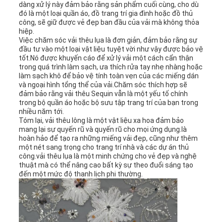
dàng xử lý này đảm bảo rằng sản phẩm cuối cùng, cho dù
đó là một loại quần áo, đồ trang trí gia đình hoặc đồ thủ
công, sẽ giữ được vẻ đẹp ban đầu của vải mà không thỏa
hiệp.
Việc chăm sóc vải thêu lụa là đơn giản, đảm bảo rằng sự
đầu tư vào một loại vật liệu tuyệt vời như vậy được bảo vệ
tốt.Nó được khuyến cáo để xử lý vải một cách cẩn thận
trong quá trình làm sạch, ưa thích rửa tay nhẹ nhàng hoặc
làm sạch khô để bảo vệ tính toàn vẹn của các miếng dán
và ngoại hình tổng thể của vải.Chăm sóc thích hợp sẽ
đảm bảo rằng vải thêu Sequin vẫn là một yếu tố chính
trong bộ quần áo hoặc bộ sưu tập trang trí của bạn trong
nhiều năm tới.
Tóm lại, vải thêu lông là một vật liệu xa hoa đảm bảo
mang lại sự quyến rũ và quyến rũ cho mọi ứng dụng.là
hoàn hảo để tạo ra những miếng vải đẹp, cũng như thêm
một nét sang trọng cho trang trí nhà và các dự án thủ
công.vải thêu lụa là một minh chứng cho vẻ đẹp và nghệ
thuật mà có thể nâng cao bất kỳ sự theo đuổi sáng tạo
đến một mức độ thanh lịch phi thường.