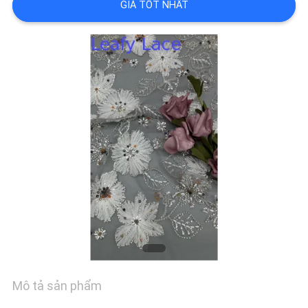
HỆ
GIÁ TỐT NHẤT
CHÚNG
TÔI
TIN
TỨC
YÊU
CẦU
BÁO
GIÁ
Mô tả sản phẩm