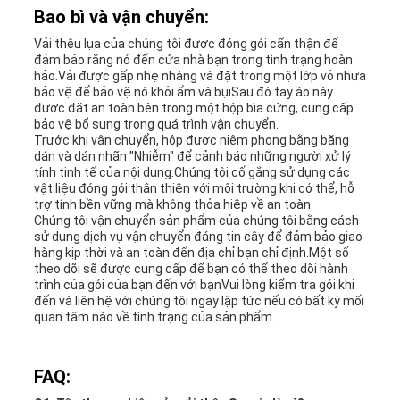
Bao bì và vận chuyển:
Vải thêu lụa của chúng tôi được đóng gói cẩn thận để
đảm bảo rằng nó đến cửa nhà bạn trong tình trạng hoàn
hảo.Vải được gấp nhẹ nhàng và đặt trong một lớp vỏ nhựa
bảo vệ để bảo vệ nó khỏi ẩm và bụiSau đó tay áo này
được đặt an toàn bên trong một hộp bìa cứng, cung cấp
bảo vệ bổ sung trong quá trình vận chuyển.
Trước khi vận chuyển, hộp được niêm phong bằng băng
dán và dán nhãn "Nhiễm" để cảnh báo những người xử lý
tính tinh tế của nội dung.Chúng tôi cố gắng sử dụng các
vật liệu đóng gói thân thiện với môi trường khi có thể, hỗ
trợ tính bền vững mà không thỏa hiệp về an toàn.
Chúng tôi vận chuyển sản phẩm của chúng tôi bằng cách
sử dụng dịch vụ vận chuyển đáng tin cậy để đảm bảo giao
hàng kịp thời và an toàn đến địa chỉ bạn chỉ định.Một số
theo dõi sẽ được cung cấp để bạn có thể theo dõi hành
trình của gói của bạn đến với bạnVui lòng kiểm tra gói khi
đến và liên hệ với chúng tôi ngay lập tức nếu có bất kỳ mối
quan tâm nào về tình trạng của sản phẩm.
FAQ: