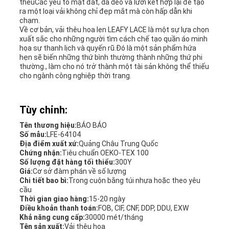
thêuCác yếu tố mặt đất, da dẻo và lưới kết hợp lại để tạo
ra một loại vải không chỉ đẹp mắt mà còn hấp dẫn khi
chạm.
Về cơ bản, vải thêu hoa len LEAFY LACE là một sự lựa chọn
xuất sắc cho những người tìm cách chế tạo quần áo minh
họa sự thanh lịch và quyến rũ.Đó là một sản phẩm hứa
hẹn sẽ biến những thứ bình thường thành những thứ phi
thường., làm cho nó trở thành một tài sản không thể thiếu
cho ngành công nghiệp thời trang.
Tùy chỉnh:
Tên thương hiệu:
BÁO BÁO
Số mẫu:
LFE-64104
Địa điểm xuất xứ:
Quảng Châu Trung Quốc
Chứng nhận:
Tiêu chuẩn OEKO-TEX 100
Số lượng đặt hàng tối thiểu:
300Y
Giá:
Cơ sở đàm phán về số lượng
Chi tiết bao bì:
Trong cuộn bằng túi nhựa hoặc theo yêu
cầu
Thời gian giao hàng:
15-20 ngày
Điều khoản thanh toán:
FOB, CIF, CNF, DDP, DDU, EXW
Khả năng cung cấp:
30000 mét/tháng
Tên sản xuất:
Vải thêu hoa