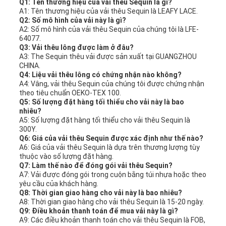
Q1: Tên thương hiệu của vải thêu Sequin là gì?
A1: Tên thương hiệu của vải thêu Sequin là LEAFY LACE.
Q2: Số mô hình của vải này là gì?
A2: Số mô hình của vải thêu Sequin của chúng tôi là LFE-
64077.
Q3: Vải thêu lông được làm ở đâu?
A3: The Sequin thêu vải được sản xuất tại GUANGZHOU
CHINA.
Q4: Liệu vải thêu lông có chứng nhận nào không?
A4: Vâng, vải thêu Sequin của chúng tôi được chứng nhận
theo tiêu chuẩn OEKO-TEX 100.
Q5: Số lượng đặt hàng tối thiểu cho vải này là bao
nhiêu?
A5: Số lượng đặt hàng tối thiểu cho vải thêu Sequin là
300Y.
Q6: Giá của vải thêu Sequin được xác định như thế nào?
A6: Giá của vải thêu Sequin là dựa trên thương lượng tùy
thuộc vào số lượng đặt hàng.
Q7: Làm thế nào để đóng gói vải thêu Sequin?
A7: Vải được đóng gói trong cuộn bằng túi nhựa hoặc theo
yêu cầu của khách hàng.
Q8: Thời gian giao hàng cho vải này là bao nhiêu?
A8: Thời gian giao hàng cho vải thêu Sequin là 15-20 ngày.
Q9: Điều khoản thanh toán để mua vải này là gì?
A9: Các điều khoản thanh toán cho vải thêu Sequin là FOB,