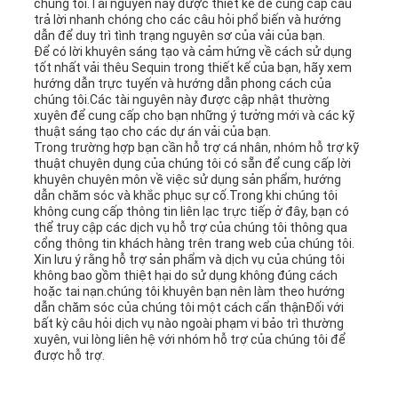
chúng tôi.Tài nguyên này được thiết kế để cung cấp câu
trả lời nhanh chóng cho các câu hỏi phổ biến và hướng
dẫn để duy trì tình trạng nguyên sơ của vải của bạn.
Để có lời khuyên sáng tạo và cảm hứng về cách sử dụng
tốt nhất vải thêu Sequin trong thiết kế của bạn, hãy xem
hướng dẫn trực tuyến và hướng dẫn phong cách của
chúng tôi.Các tài nguyên này được cập nhật thường
xuyên để cung cấp cho bạn những ý tưởng mới và các kỹ
thuật sáng tạo cho các dự án vải của bạn.
Trong trường hợp bạn cần hỗ trợ cá nhân, nhóm hỗ trợ kỹ
thuật chuyên dụng của chúng tôi có sẵn để cung cấp lời
khuyên chuyên môn về việc sử dụng sản phẩm, hướng
dẫn chăm sóc và khắc phục sự cố.Trong khi chúng tôi
không cung cấp thông tin liên lạc trực tiếp ở đây, bạn có
thể truy cập các dịch vụ hỗ trợ của chúng tôi thông qua
cổng thông tin khách hàng trên trang web của chúng tôi.
Xin lưu ý rằng hỗ trợ sản phẩm và dịch vụ của chúng tôi
không bao gồm thiệt hại do sử dụng không đúng cách
hoặc tai nạn.chúng tôi khuyên bạn nên làm theo hướng
dẫn chăm sóc của chúng tôi một cách cẩn thậnĐối với
bất kỳ câu hỏi dịch vụ nào ngoài phạm vi bảo trì thường
xuyên, vui lòng liên hệ với nhóm hỗ trợ của chúng tôi để
được hỗ trợ.