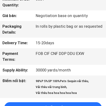
THAM
Quantity:
QUAN
Giá bán:
Negotiation base on quantity
NHÀ
Packaging
In rolls by plastic bag or as requested
MÁY
Details:
Delivery Time:
15-20days
KIỂM
Payment
FOB CIF CNF DDP DDU EXW
SOÁT
Terms:
CHẤT
Supply Ability:
30000 yards/month
LƯỢNG
Điểm nổi bật:
,
98%P 5%SP 100%Pets Sequin vải thêu
,
Vải thêu vải trung bình
Vải thêu hoa hoa hoa hoa hoa
LIÊN