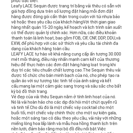
phục đặc biệt.
Leafy LACE Sequin được trang trí bằng vải thêu có sẵn với
giá hợp đồng dựa trên số lượng đặt hàng.mỗi đơn đặt
hàng được đóng gói cẩn thận trong cuộn với túi nhựa bảo
vệ hoặc theo yêu cầu của khách hàngVới thời gian giao
hàng nhất quán 15-20 ngày, kế hoạch và lịch trình sản xuất
có thể được quản lý chính xác. Hơn nữa, các điều khoản
thanh toán là linh hoạt, bao gồm FOB, CIF, CNF, DDP, DDU,và
EXW, để phù hợp với các sở thích và yêu cầu tài chính đa
dạng của khách hàng toàn cầu.
LEAFY LACE tự hào về khả năng cung cấp ấn tượng 30.000
mét mỗi tháng, điều này nhấn mạnh cam kết của thương
hiệu để thực hiện các đơn đặt hàng hàng loạt trong khi
duy trì các tiêu chuẩn chất lượng cao.The Sequin thêu vải
được tổ chức cho bán minh bạch của nó, cho phép tạo ra
quần áo với sự tương tác tinh tế của ánh sáng và kết
cấu.mang lại một cảm giác sang trọng và sâu sắc cho bất
kỳ bộ đồ thời trang.
Vẻ đẹp của vải thêu Sequin nằm ở tính linh hoạt của nó.
Nó là vải hoàn hảo cho các dịp đòi hỏi một chút quyến rũ
và tinh tế.Cho dù đó là một chiếc váy cocktail cho một
buổi tối, một chiếc váy chính thức cho một sự kiện gala,
hoặc một sáng tạo cô dâu theo yêu cầu, vải này với những
miếng lông hoa lấp lánh và mẫu hoa hồng thanh lịch trên
nền lưới, đảm bảo rằng mọi bộ đồ đều nổi bật.Việc