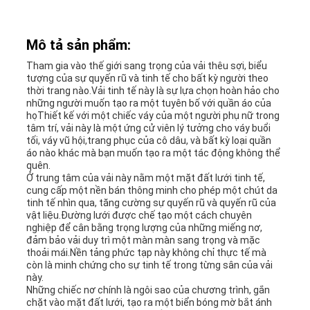
SƠ
Mô tả sản phẩm:
ĐỒ
Tham gia vào thế giới sang trọng của vải thêu sợi, biểu
tượng của sự quyến rũ và tinh tế cho bất kỳ người theo
TRANG
thời trang nào.Vải tinh tế này là sự lựa chọn hoàn hảo cho
những người muốn tạo ra một tuyên bố với quần áo của
WEB
họThiết kế với một chiếc váy của một người phụ nữ trong
tâm trí, vải này là một ứng cử viên lý tưởng cho váy buổi
tối, váy vũ hội,trang phục của cô dâu, và bất kỳ loại quần
áo nào khác mà bạn muốn tạo ra một tác động không thể
CHÍNH
quên.
Ở trung tâm của vải này nằm một mặt đất lưới tinh tế,
SÁCH
cung cấp một nền bán thông minh cho phép một chút da
tinh tế nhìn qua, tăng cường sự quyến rũ và quyến rũ của
vật liệu.Đường lưới được chế tạo một cách chuyên
BẢO
nghiệp để cân bằng trọng lượng của những miếng nơ,
đảm bảo vải duy trì một màn màn sang trọng và mặc
MẬT
thoải mái.Nền tảng phức tạp này không chỉ thực tế mà
còn là minh chứng cho sự tinh tế trong từng sân của vải
này.
Những chiếc nơ chính là ngôi sao của chương trình, gắn
chặt vào mặt đất lưới, tạo ra một biển bóng mờ bắt ánh