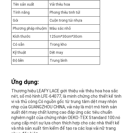
Tên sản xuất
Vải thêu hoa
Tính năng
Phong thêu tinh túl
Gói
Cuộn trong túi nhựa
Phương pháp nhuộm
Màu sắc nhỏ
Kích thước
125cm*30cm*30cm
Có sẵn
Trong kho
Kỹ thuật
Dệt may
Độ bền
Trung bình
Ứng dụng:
Thương hiệu LEAFY LACE giới thiệu vải thêu hoa hoa sắc
nét, số mô hình LFE-64077, là minh chứng cho thiết kế tinh
vi và thủ công.Có nguồn gốc từ trung tâm dệt may nhộn
nhịp của GUANGZHOU CHINA, vải này là một mô hình sản
xuất dệt may chất lượng cao đáp ứng các tiêu chuẩn
nghiêm ngặt của chứng nhận OEKO-TEX Standard 100.nó
cung cấp một sự lựa chọn thích hợp cho các nhà thiết kế
và nhà sản xuất tìm kiếm để tạo ra các loại vải nữ trang