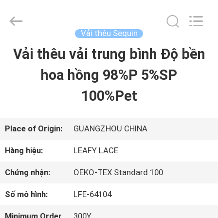
-
2026
Guangzhou
Leafy
Vải thêu Sequin
Textiles
CO.,
Vải thêu vải trung bình Độ bền
NHÀ
Ltd..
All
Rights
hoa hồng 98%P 5%SP
Reserved.
SẢN
100%Pet
PHẨM
Place of Origin:
GUANGZHOU CHINA
VỀ
Hàng hiệu:
LEAFY LACE
CHÚNG
Chứng nhận:
OEKO-TEX Standard 100
TÔI
Số mô hình:
LFE-64104
Minimum Order
300Y