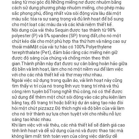
sáng từ mọi góc độ.Những miếng nơ được nhuộm bằng
cách sử dụng phương pháp nhuộm miếng, cho phép màu
sắc phong phú, đồng nhất vừa sôi động vừa lâu dài.một
màu sắc tỏa ra sự sang trọng và đủ linh hoạt để bổ sung
cho một loạt các màu da và các khái niệm thiết kế.
Nội dung của vải thêu Sequin được tạo thành từ 98%
polyester (P) và 5% spandex (SP) trong đất,cho nó một
chút kéo dài cho một phù hợp tha thứ hơn và nâng cao sự
thoải máiMặt của vải tự hào có 100% Polyethylene
terephthalate (Pet), đảm bảo rằng các miếng nén giữ
được độ sáng của chúng và chống mòn theo thời
gian.Thành phần này đạt được sự cân bằng hoàn hảo giữa
độ bền và linh hoạt, làm cho nó một niềm vui để làm việc
với cho các nhà thiết kế và thợ may như nhau.
Ngoài việc sử dụng trong quần áo, vải linh hoạt này cũng
tìm thấy vị trí của nó trong lĩnh vực trang trí nhà và thủ
công.rèm tuyên bốTrong nghề thủ công, nó có thể được
sử dụng để thêm một chút sôi động vào các phụ kiện làm
bằng tay, đồ trang trí hoặc bất kỳ dự án sáng tạo nào đòi
hỏi một chút pizzazz.Độ thích nghi và độ bền của vải làm
cho nó trở thành sự lựa chọn tuyệt vời cho nhiều nỗ lực
sáng tạo khác nhau.
Khi làm việc với vải thêu, các nhà thiết kế sẽ đánh giá cao
tính linh hoạt và dễ sử dụng của nó.và được thao tác mà
không làm mất tính toàn vẹn của công việc dánSự dễ