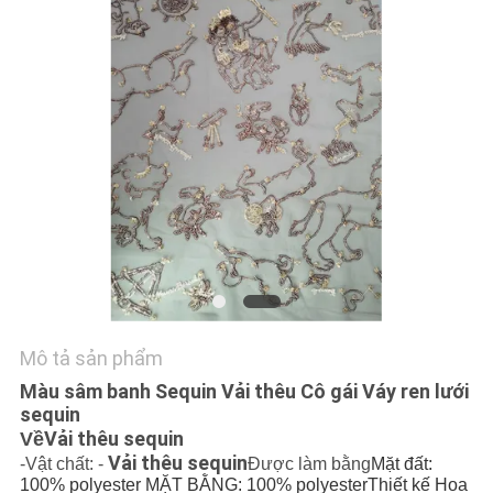
TIN
TỨC
YÊU
CẦU
BÁO
GIÁ
SƠ
ĐỒ
Mô tả sản phẩm
TRANG
Màu sâm banh Sequin Vải thêu Cô gái Váy ren lưới
WEB
sequin
Vải thêu sequin
Về
Vải thêu sequin
-Vật chất: -
Được làm bằng
Mặt đất:
CHÍNH
100% polyester MẶT BẰNG: 100% polyester
Thiết kế Hoa