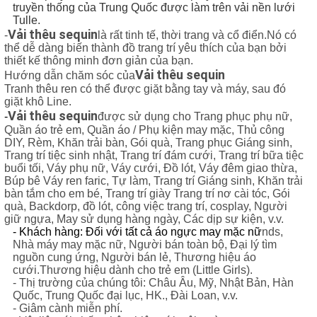
SÁCH
truyền thống của Trung Quốc được làm trên vải nền lưới
Tulle.
BẢO
Vải thêu sequin
-
là rất tinh tế, thời trang và cổ điển.Nó có
thể dễ dàng biến thành đồ trang trí yêu thích của bạn bởi
MẬT
thiết kế thông minh đơn giản của bạn.
Vải thêu sequin
Hướng dẫn chăm sóc của
Tranh thêu ren có thể được giặt bằng tay và máy, sau đó
giặt khô Line.
Vải thêu sequin
-
được sử dụng cho Trang phục phụ nữ,
Quần áo trẻ em, Quần áo / Phụ kiện may mặc, Thủ công
DIY, Rèm, Khăn trải bàn, Gói quà, Trang phục Giáng sinh,
Trang trí tiệc sinh nhật, Trang trí đám cưới, Trang trí bữa tiệc
buổi tối, Váy phụ nữ, Váy cưới, Đồ lót, Váy đêm giao thừa,
Búp bê Váy ren faric, Tự làm, Trang trí Giáng sinh, Khăn trải
bàn tắm cho em bé, Trang trí giày Trang trí nơ cài tóc, Gói
quà, Backdorp, đồ lót, công việc trang trí, cosplay, Người
giữ ngựa, May sử dụng hàng ngày, Các dịp sự kiện, v.v.
- Khách hàng: Đối với tất cả áo ngực may mặc nữ
nds,
Nhà máy may mặc nữ, Người bán toàn bộ, Đại lý tìm
nguồn cung ứng, Người bán lẻ, Thương hiệu áo
cưới.Thương hiệu dành cho trẻ em (Little Girls).
- Thị trường của chúng tôi: Châu Âu, Mỹ, Nhật Bản, Hàn
Quốc, Trung Quốc đại lục, HK., Đài Loan, v.v.
- Giâm cành miễn phí.