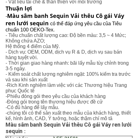
- Vật liệu tái chế & thân thiện với môi trường
Thuận lợi
Màu sâm banh Sequin Vải thêu Cô gái Váy
-
ren lưới sequin
có thể đáp ứng yêu cầu của Tiêu
chuẩn 100 OEKO-Tex.
- Tiêu chuẩn chất lượng cao: Độ bền màu: 3,5 ~ 4 Mức;
Không chứa AZO;
Hệ thống 4 điểm của Mỹ.
- Dịch vụ: OEM, ODM, dịch vụ R & D, dịch vụ sau bán
hàng tuyệt vời.
- Thời gian giao hàng nhanh: bãi lấy mẫu tùy chỉnh trong
3-5 ngày.
- Kiểm soát chất lượng nghiêm ngặt: 100% kiểm tra trước
và sau khi sản xuất
-Rich Kinh nghiệm làm việc với các Thương hiệu Trang
phục Quốc tế
-Phiếu đóng gói theo yêu cầu của khách hàng
-Đóng gói trong tên thương hiệu được đề cử
-Có đủ hàng để lấy mẫu.
-chúng tôi có thể sản xuất theo mẫu của khách hàng, thiết
kế, hình ảnh, CAD, Ý tưởng, hoặc thậm chí mô tả
Màu sâm banh Sequin Vải thêu Cô gái Váy ren lưới
sequin
: