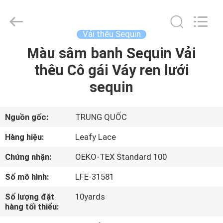
-
2026
Guangzhou
Leafy
Textiles
Vải thêu Sequin
CO.,
Ltd..
All
Màu sâm banh Sequin Vải
NHÀ
Rights
Reserved.
thêu Cô gái Váy ren lưới
SẢN
sequin
PHẨM
Nguồn gốc:
TRUNG QUỐC
VỀ
Hàng hiệu:
Leafy Lace
CHÚNG
Chứng nhận:
OEKO-TEX Standard 100
TÔI
Số mô hình:
LFE-31581
THAM
Số lượng đặt
10yards
hàng tối thiểu:
QUAN