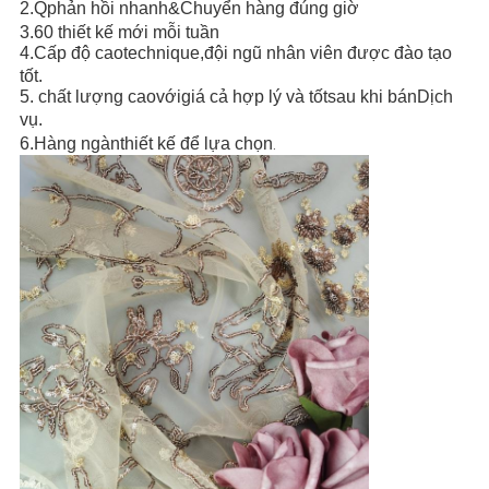
2.
Q
phản hồi nhanh
&Chuyển hàng đúng giờ
3.
60 thiết kế mới mỗi tuần
4.
Cấp độ cao
t
echnique,
đội ngũ nhân viên được đào tạo
tốt.
5. chất lượng cao
với
giá cả hợp lý và tốt
sau khi bán
Dịch
vụ
.
6
.
Hàng ngàn
thiết kế để lựa chọn
.