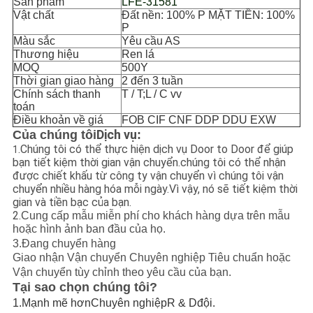
Sản phẩm
LFE-31581
Vật chất
Đất nền: 100% P MẶT TIỀN: 100%
P
Màu sắc
Yêu cầu AS
Thương hiệu
Ren lá
MOQ
500Y
Thời gian giao hàng
2 đến 3 tuần
Chính sách thanh
T / T;L / C vv
toán
Điều khoản về giá
FOB CIF CNF DDP DDU EXW
Dịch vụ
Của chúng tôi
:
.Chúng tôi có thể thực hiện dịch vụ Door to Door để giúp
1
bạn tiết kiệm thời gian vận chuyển.chúng tôi có thể nhận
được chiết khấu từ công ty vận chuyển vì chúng tôi vận
chuyển nhiều hàng hóa mỗi ngày.Vì vậy, nó sẽ tiết kiệm thời
gian và tiền bạc của bạn.
2.
Cung cấp mẫu miễn phí cho khách hàng dựa trên mẫu
hoặc hình ảnh ban đầu của họ.
3.
Đang chuyển hàng
Giao nhận Vận chuyển Chuyên nghiệp Tiêu chuẩn hoặc
Vận chuyển tùy chỉnh theo yêu cầu của bạn.
Tại sao chọn chúng tôi?
1.
Mạnh mẽ hơn
Chuyên nghiệp
R & D
đội
.