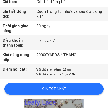
Giá bán:
Có thể đàm phán
NHÀ
MÁY
chi tiết đóng
Cuộn trong túi nhựa và sau đó trong
gói:
kiện.
Thời gian giao
30 ngày
KIỂM
hàng:
SOÁT
Điều khoản
T / T, L / C
CHẤT
thanh toán:
LƯỢNG
Khả năng cung
20000YARDS / THÁNG
cấp:
LIÊN
Điểm nổi bật:
,
Vải thêu ren rộng 125cm
HỆ
Vải thêu ren cho cô gái OEM
CHÚNG
GIÁ TỐT NHẤT
TÔI