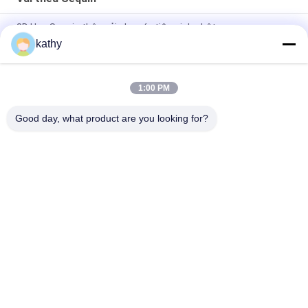
3D Hoa Sequin thêu vải cho váy tiệc sinh nhật
kathy
Vũ bướm màu sắc chất lượng cao Soft Sequin thêu vải
Patttern mảnh Dye lưới đất cho trang phục thời trang
1:00 PM
Semi Sheer Flower Sequin Dệt thêu cho phụ nữ Quần áo thời
trang
Good day, what product are you looking for?
Danh mục phổ biến
Tất cả
các
Vải Ren Thêu
Vải Thêu Sequin
Vải Ren Có Dây
Vải Ren Hoa 3D
Trang Trí Ren 
Vải Viền Thêu
Polyester