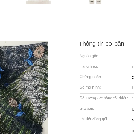
Thông tin cơ bản
Nguồn gốc:
T
Hàng hiệu:
L
Chứng nhận:
O
Số mô hình:
L
Số lượng đặt hàng tối thiểu:
1
Giá bán:
U
chi tiết đóng gói:
<
n