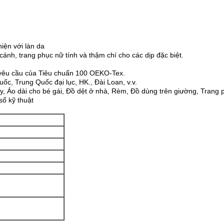
hiện với làn da
cánh, trang phục nữ tính và thậm chí cho các dịp đặc biệt.
 yêu cầu của Tiêu chuẩn 100 OEKO-Tex.
ốc, Trung Quốc đại lục, HK., Đài Loan, v.v.
, Áo dài cho bé gái, Đồ dệt ở nhà, Rèm, Đồ dùng trên giường, Trang p
số kỹ thuật