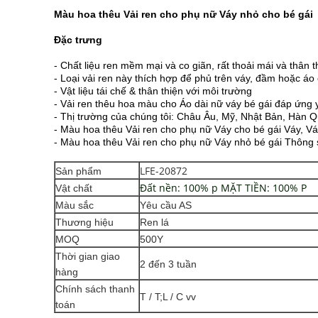
Màu hoa thêu Vải ren cho phụ nữ Váy nhỏ cho bé gái
Đặc trưng
- Chất liệu ren mềm mại và co giãn, rất thoải mái và thân t
- Loại vải ren này thích hợp để phủ trên váy, đầm hoặc áo 
- Vật liệu tái chế & thân thiện với môi trường
- Vải ren thêu hoa màu cho Áo dài nữ váy bé gái đáp ứng
- Thị trường của chúng tôi: Châu Âu, Mỹ, Nhật Bản, Hàn Qu
- Màu hoa thêu Vải ren cho phụ nữ Váy cho bé gái Váy, Váy
- Màu hoa thêu Vải ren cho phụ nữ Váy nhỏ bé gái Thông 
LFE-20872
Sản phẩm
Đất nền: 100% p MẶT TIỀN: 100% P
Vật chất
Màu sắc
Yêu cầu AS
Thương hiệu
Ren lá
MOQ
500Y
Thời gian giao
2 đến 3 tuần
hàng
Chính sách thanh
T / T;L / C vv
toán