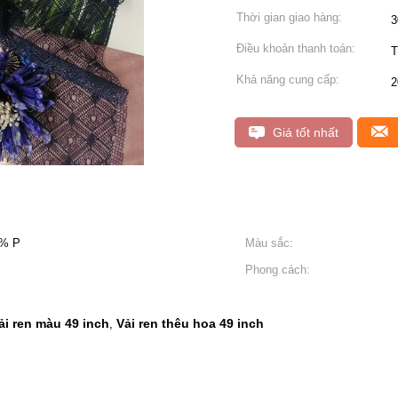
Thời gian giao hàng:
3
Điều khoản thanh toán:
T
Khả năng cung cấp:
2
Giá tốt nhất
0% P
Màu sắc:
Phong cách:
ải ren màu 49 inch
Vải ren thêu hoa 49 inch
,