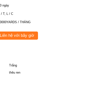
0 ngày
 / T, L / C
0000YARDS / THÁNG
Liên hệ với bây giờ
Trắng
thêu ren