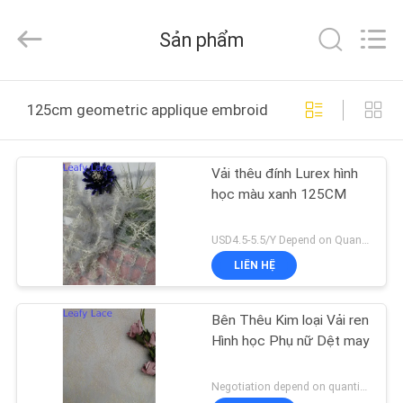
-
2026
Guangzhou
Sản phẩm
Leafy
Textiles
CO.,
Ltd..
All
NHÀ
Rights
125cm geometric applique embroidery fabric sản xuất t
Reserved.
SẢN
Vải thêu đính Lurex hình
PHẨM
học màu xanh 125CM
VỀ
USD4.5-5.5/Y Depend on Quanity MOQ:10 bãi
CHÚNG
LIÊN HỆ
TÔI
Bên Thêu Kim loại Vải ren
Hình học Phụ nữ Dệt may
THAM
QUAN
Negotiation depend on quantity MOQ:10 bãi