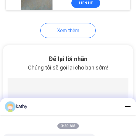
LIÊN HỆ
NHÀ
MÁY
Xem thêm
KIỂM
SOÁT
CHẤT
Để lại lời nhắn
LƯỢNG
Chúng tôi sẽ gọi lại cho bạn sớm!
LIÊN
HỆ
CHÚNG
kathy
TÔI
3:30 AM