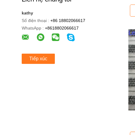
kathy
Số điện thoại :
+86 18802066617
WhatsApp :
+8618802066617
Tiếp xúc