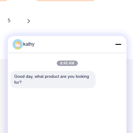
5
kathy
8:45 AM
Good day, what product are you looking 
Gửi thư cho chúng tôi
for?