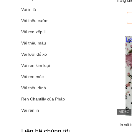
Trang ch
Vải in lá
Vải thêu cườm
Vải ren xếp li
Vải thêu màu
Vải lưới đổ xô
Vải ren kim loại
Vải ren móc
Vải thêu đính
Ren Chantilly của Pháp
Vải ren in
In vải
Liên hệ chúng tôi