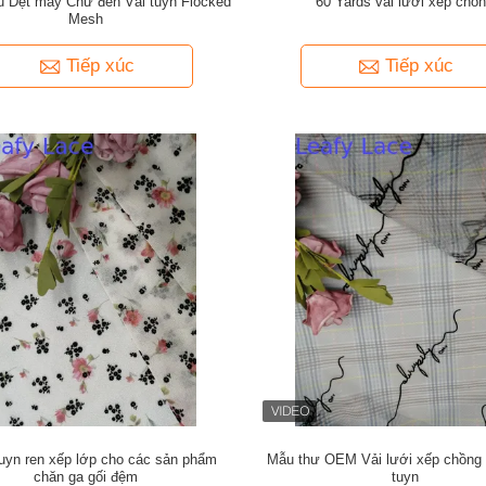
ủ Dệt may Chữ đen Vải tuyn Flocked
60 Yards vải lưới xếp chồ
Mesh
Tiếp xúc
Tiếp xúc
 tuyn ren xếp lớp cho các sản phẩm
Mẫu thư OEM Vải lưới xếp chồng i
chăn ga gối đệm
tuyn